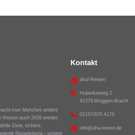
Kontakt
aha!-Reisen
Hubertusweg 2
41379 Brüggen-Bracht
n macht man Manches anders
02157/870 4170
n Reisen auch 2026 wieder,
hlte Ziele, sichere
info@aha-reisen.de
etente Reiseleitung – unsere